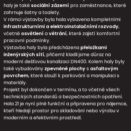
haly je také
sociální zázemí
pro zaměstnance, které
zahrnuje šatny a toalety.
V rámci výstavby byla hala vybavena kompletními
infrastrukturními a elektroinstalačními rozvody
,
včetně
osvětlení
a
větrání
, které zajistí komfortní
pracovní podmínky.
Výstavba haly byla předcházena
přeložkami
inženýrských sítí
, přičemž kladli jsme důraz na
moderní dešťovou kanalizaci DN400. Kolem haly byly
také vybudovány
zpevněné plochy
s
asfaltovým
povrchem
, které slouží k parkování a manipulaci s
materiály.
Projekt byl dokončen v termínu, a to včetně všech
technických standardů a bezpečnostních opatření.
Hala 21 je nyní plně funkční a připravena pro nájemce,
kteří hledají prostor pro skladování nebo výrobu v
moderním a efektivním prostředí.