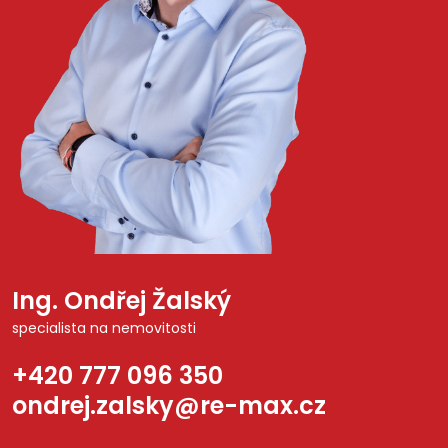
Ing. Ondřej Žalský
specialista na nemovitosti
+420 777 096 350
ondrej.zalsky@re-max.cz